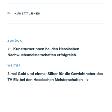
KATEGORIEN
KUNSTTURNEN
Beitragsnavigation
Vorheriger
ZURÜCK
Beitrag
Kunstturnerinnen bei den Hessischen
Nachwuchsmeisterschaften erfolgreich
Nächster
WEITER
Beitrag
3 mal Gold und einmal Silber für die Gewichtheber des
TV Elz bei den Hessischen Meisterschaften