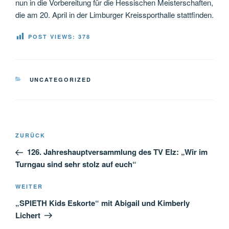
nun in die Vorbereitung für die Hessischen Meisterschaften,
die am 20. April in der Limburger Kreissporthalle stattfinden.
POST VIEWS:
378
KATEGORIEN
UNCATEGORIZED
Beitragsnavigation
Vorheriger
ZURÜCK
Beitrag
126. Jahreshauptversammlung des TV Elz: „Wir im
Turngau sind sehr stolz auf euch“
Nächster
WEITER
Beitrag
„SPIETH Kids Eskorte“ mit Abigail und Kimberly
Lichert