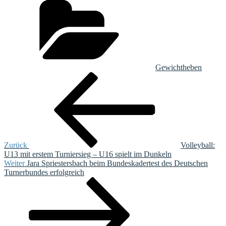
Gewichtheben
Beitragsnavigation
Vorheriger
Beitrag
Zurück
Volleyball:
U13 mit erstem Turniersieg – U16 spielt im Dunkeln
Nächster
Weiter
Jara Spriestersbach beim Bundeskadertest des Deutschen
Beitrag
Turnerbundes erfolgreich