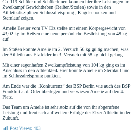
Ca. 119 Schüler und Schülerinnen konnten hier ihre Leistungen im
Zweikampf Gewichtheben (Reißen/Stoßen) sowie in den
Athletikdisziplinen Schlussdreisprung , Kugelschocken und
Sternlauf zeigen.
Amelie Breuer vom TV Elz stellte mit einem Körpergewicht von
43,02 kg im Reißen eine neue persönliche Bestleistung von 48 kg
auf.
Im Stoßen konnte Amelie im 2. Versuch 56 kg gültig machen, was
der Athletin aus Elz leider im 3. Versuch mit 58 kg nicht gelang.
Mit einer sagenhaften Zweikampfleistung von 104 kg ging es im
Anschluss in den Athletikteil. Hier konnte Amelie im Sternlauf und
im Schlussdreisprung punkten.
Am Ende war die „Konkurrenz“ des BSP Berlin wie auch des BSP
Frankfurt a. d. Oder überlegen und verwiesen Amelie auf den 4.
Platz.
Das Team um Amelie ist sehr stolz auf die von ihr abgerufene
Leistung und freut sich auf weitere Erfolge der Elzer Athletin in der
Zukunft.
Post Views:
403
Kategorien