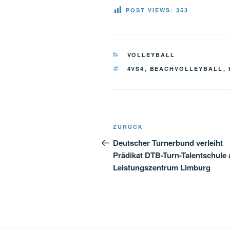
POST VIEWS:
353
KATEGORIEN
VOLLEYBALL
SCHLAGWÖRTER
4VS4
,
BEACHVOLLEYBALL
,
Beitragsnavigation
Vorheriger
ZURÜCK
Beitrag
Deutscher Turnerbund verleiht
Prädikat DTB-Turn-Talentschule 
Leistungszentrum Limburg