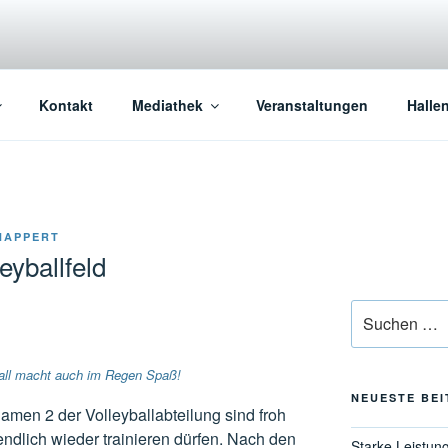
Kontakt
Mediathek
Veranstaltungen
Halle
HAPPERT
eyballfeld
Suchen
nach:
yball macht auch im Regen Spaß!
NEUESTE BE
Damen 2 der Volleyballabteilung sind froh
endlich wieder trainieren dürfen. Nach den
Starke Leistun