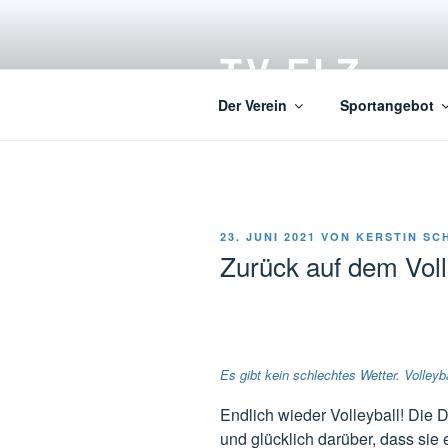
Zum
Inhalt
TV ELZ
springen
Der Verein
Sportangebot
VERÖFFENTLICHT
23. JUNI 2021
VON
KERSTIN SC
AM
Zurück auf dem Voll
Es gibt kein schlechtes Wetter. Volle
Endlich wieder Volleyball! Die 
und glücklich darüber, dass sie 