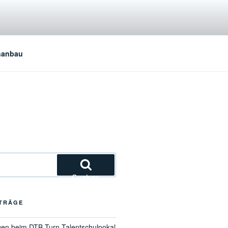
nanbau
Suchen
ITRÄGE
gen beim DTB-Turn-Talentschulpokal