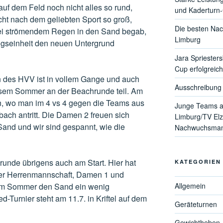
auf dem Feld noch nicht alles so rund,
und Kaderturn
ht nach dem geliebten Sport so groß,
Die besten Nac
 bei strömendem Regen in den Sand begab,
Limburg
ingseinheit den neuen Untergrund
Jara Spriester
Cup erfolgreich
 des HVV ist in vollem Gange und auch
Ausschreibung 
esem Sommer an der Beachrunde teil. Am
, wo man im 4 vs 4 gegen die Teams aus
Junge Teams a
ach antritt. Die Damen 2 freuen sich
Limburg/TV Elz
m Sand und wir sind gespannt, wie die
Nachwuchsmann
runde übrigens auch am Start. Hier hat
KATEGORIEN
der Herrenmannschaft, Damen 1 und
m Sommer den Sand ein wenig
Allgemein
-Turnier steht am 11.7. in Kriftel auf dem
Geräteturnen
Gewichtheben