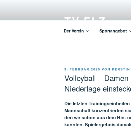
Zum
Inhalt
TV ELZ
springen
Der Verein
Sportangebot
VERÖFFENTLICHT
9. FEBRUAR 2020
VON
KERSTIN
AM
Volleyball – Damen
Niederlage einsteck
Die letzten Trainingseinheiten
Mannschaft konzentrierten sic
den wir schon aus dem Hin- 
kannten. Spielergebnis damals