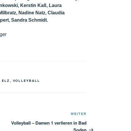
nkowski, Kerstin
Kaß, Laura
 Milbratz, Nadine Natz, Claudia
pert, Sandra Schmidt.
ger
V ELZ
,
VOLLEYBALL
Nächster
WEITER
Beitrag
Volleyball – Damen 1 verlieren in Bad
Soden