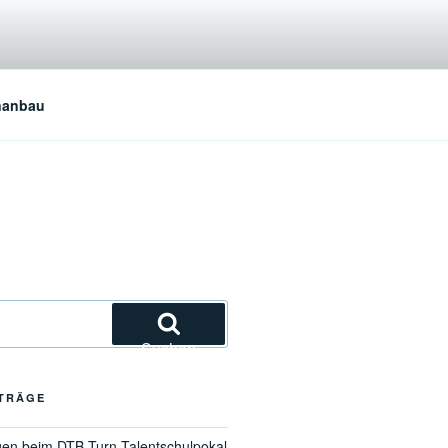
nanbau
Suchen
ITRÄGE
gen beim DTB-Turn-Talentschulpokal