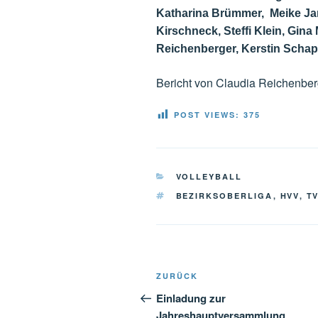
Katharina Brümmer,
Meike Ja
Kirschneck, Steffi Klein, Gina
Reichenberger, Kerstin Schap
Bericht von Claudia Reichenber
POST VIEWS:
375
KATEGORIEN
VOLLEYBALL
SCHLAGWÖRTER
BEZIRKSOBERLIGA
,
HVV
,
T
Beitragsnavigation
Vorheriger
ZURÜCK
Beitrag
Einladung zur
Jahreshauptversammlung