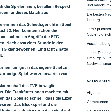
und Kaderturn
ch die Spielerinnen, bei allem Respekt
ncen für dieses Match aus.
Die besten Nac
Limburg
ielerinnen das Schiedsgericht im Spiel
Jara Spriester
acht 2. Hier konnten
schon die
Cup erfolgreich
sen, schnellen Angriffe der FTG
en. Nach etwa einer Stunde in der
Ausschreibung 
 FTG klar gewonnen. Eintracht 2 hatte
Junge Teams a
lt.
Limburg/TV Elz
Nachwuchsmann
ärmen, um gut in das eigene Spiel zu
vorherige Spiel, was zu erwarten war.
KATEGORIEN
e Mannschaft des TVE beweglich,
aus. Die Frankfurterinnen machten mit
Allgemein
en das Spiel so schnell, dass die Elzer
Geräteturnen
aren. Das Blockspiel und die
Gewichtheben
trainiert, jedoch wurde dies nicht auf