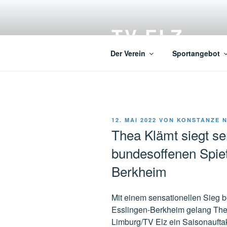
Zum
Inhalt
TV ELZ
springen
Der Verein
Sportangebot
VERÖFFENTLICHT
12. MAI 2022
VON
KONSTANZE 
AM
Thea Klämt siegt se
bundesoffenen Spiet
Berkheim
Mit einem sensationellen Sieg 
Esslingen-Berkheim gelang The
Limburg/TV Elz ein Saisonauftak