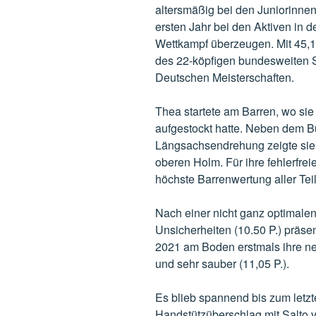
altersmäßig bei den Juniorinnen
ersten Jahr bei den Aktiven in d
Wettkampf überzeugen. Mit 45,10
des 22-köpfigen bundesweiten St
Deutschen Meisterschaften.
Thea startete am Barren, wo sie
aufgestockt hatte. Neben dem 
Längsachsendrehung zeigte sie 
oberen Holm. Für ihre fehlerfreie
höchste Barrenwertung aller Te
Nach einer nicht ganz optimale
Unsicherheiten (10.50 P.) präsen
2021 am Boden erstmals ihre n
und sehr sauber (11,05 P.).
Es blieb spannend bis zum letz
Handstützüberschlag mit Salto v