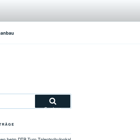
nanbau
Suchen
ITRÄGE
gen beim DTB-Turn-Talentschulpokal