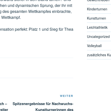
ohen und dynamischen Sprung, der ihr mit
Kinderturnen
ng des gesamten Wettkampfes einbrachte,
n Wettkampf.
Kunstturnen
Leichtathletik
nsation perfekt: Platz 1 und Sieg für Thea
Uncategorized
Volleyball
zusätzliches K
Nächster
WEITER
Beitrag
ch –
Spitzenergebnisse für Nachwuchs-
eiter
Kunstturnerinnen des