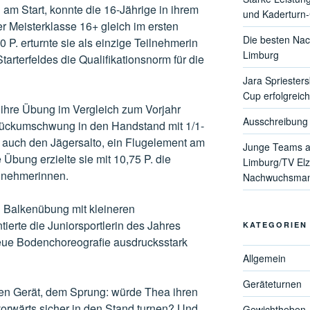
 am Start, konnte die 16-Jährige in ihrem
und Kaderturn
er Meisterklasse 16+ gleich im ersten
Die besten Nac
 P. erturnte sie als einzige Teilnehmerin
Limburg
arterfeldes die Qualifikationsnorm für die
Jara Spriester
Cup erfolgreich
 ihre Übung im Vergleich zum Vorjahr
Ausschreibung 
Bückumschwung in den Handstand mit 1/1-
auch den Jägersalto, ein Flugelement am
Junge Teams a
 Übung erzielte sie mit 10,75 P. die
Limburg/TV Elz
ilnehmerinnen.
Nachwuchsmann
n Balkenübung mit kleineren
tierte die Juniorsportlerin des Jahres
KATEGORIEN
eue Bodenchoreografie ausdrucksstark
Allgemein
Geräteturnen
ten Gerät, dem Sprung: würde Thea ihren
orwärts sicher in den Stand turnen? Und
Gewichtheben