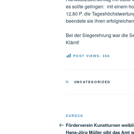
es sollte gelingen: mit einem h
12,80 P. die Tageshöchstwertu
beendete sie ihren erfolgreiche
Bei der Siegerehrung war die Se
Klämt!
POST VIEWS:
358
KATEGORIEN
UNCATEGORIZED
Beitragsnavigation
Vorheriger
ZURÜCK
Beitrag
Förderverein Kunstturnen weibli
Hans-Jörg Müller gibt das Amt w