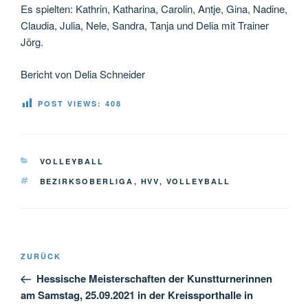
Es spielten: Kathrin, Katharina, Carolin, Antje, Gina, Nadine,
Claudia, Julia, Nele, Sandra, Tanja und Delia mit Trainer
Jörg.
Bericht von Delia Schneider
POST VIEWS:
408
KATEGORIEN
VOLLEYBALL
SCHLAGWÖRTER
BEZIRKSOBERLIGA
,
HVV
,
VOLLEYBALL
Beitragsnavigation
Vorheriger
ZURÜCK
Beitrag
Hessische Meisterschaften der Kunstturnerinnen
am Samstag, 25.09.2021 in der Kreissporthalle in