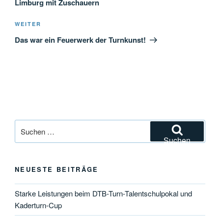
Limburg mit Zuschauern
Nächster
WEITER
Beitrag
Das war ein Feuerwerk der Turnkunst!
Suchen
nach:
Suchen
NEUESTE BEITRÄGE
Starke Leistungen beim DTB-Turn-Talentschulpokal und
Kaderturn-Cup