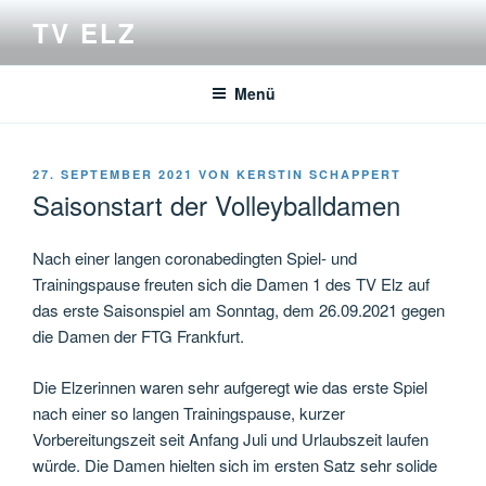
Zum
TV ELZ
Inhalt
springen
Menü
VERÖFFENTLICHT
27. SEPTEMBER 2021
VON
KERSTIN SCHAPPERT
AM
Saisonstart der Volleyballdamen
Nach einer langen coronabedingten Spiel- und
Trainingspause freuten sich die Damen 1 des TV Elz auf
das erste Saisonspiel am Sonntag, dem 26.09.2021 gegen
die Damen der FTG Frankfurt.
Die Elzerinnen waren sehr aufgeregt wie das erste Spiel
nach einer so langen Trainingspause, kurzer
Vorbereitungszeit seit Anfang Juli und Urlaubszeit laufen
würde. Die Damen hielten sich im ersten Satz sehr solide