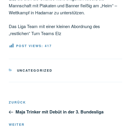
Mannschaft mit Plakaten und Banner fleißig am „Heim“ –
Wettkampf in Hadamar zu unterstützen.
Das Liga Team mit einer kleinen Abordnung des
„restlichen“ Turn Teams Elz
POST VIEWS:
417
KATEGORIEN
UNCATEGORIZED
Beitragsnavigation
Vorheriger
ZURÜCK
Beitrag
Maja Trinker mit Debüt in der 3. Bundesliga
Nächster
WEITER