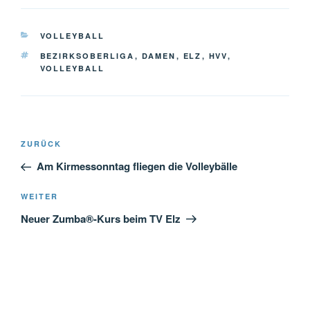
KATEGORIEN
VOLLEYBALL
SCHLAGWÖRTER
BEZIRKSOBERLIGA
,
DAMEN
,
ELZ
,
HVV
,
VOLLEYBALL
Beitragsnavigation
Vorheriger
ZURÜCK
Beitrag
Am Kirmessonntag fliegen die Volleybälle
Nächster
WEITER
Beitrag
Neuer Zumba®-Kurs beim TV Elz