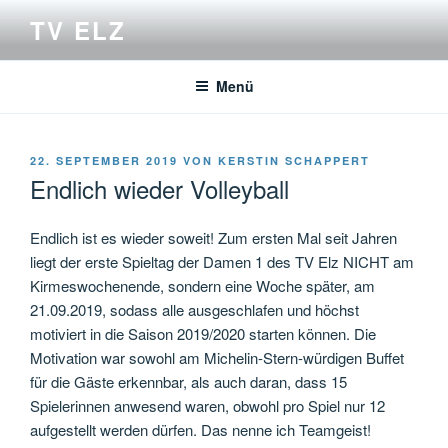
Zum
TV ELZ
Inhalt
springen
Menü
VERÖFFENTLICHT
22. SEPTEMBER 2019
VON
KERSTIN SCHAPPERT
AM
Endlich wieder Volleyball
Endlich ist es wieder soweit! Zum ersten Mal seit Jahren
liegt der erste Spieltag der Damen 1 des TV Elz NICHT am
Kirmeswochenende, sondern eine Woche später, am
21.09.2019, sodass alle ausg
eschlafen und höchst
motiviert in die Saison 2019/2020 starten können. Die
Motivation war sowohl am Michelin-Stern-würdigen Buffet
für die Gäste erkennbar, als auch daran, dass 15
Spielerinnen anwesend waren, obwohl pro Spiel nur 12
aufgestellt werden dürfen. Das nenne ich Teamgeist!