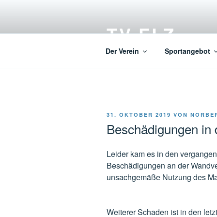
Zum
Inhalt
TV ELZ
springen
Der Verein
Sportangebot
VERÖFFENTLICHT
31. OKTOBER 2019
VON
NORBE
AM
Beschädigungen in d
Leider kam es in den vergange
Beschädigungen an der Wandverk
unsachgemäße Nutzung des Mat
Weiterer Schaden ist in den let