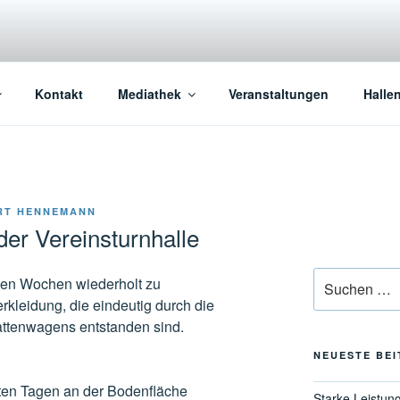
Kontakt
Mediathek
Veranstaltungen
Halle
RT HENNEMANN
er Vereinsturnhalle
Suchen
nen Wochen wiederholt zu
nach:
leidung, die eindeutig durch die
tenwagens entstanden sind.
NEUESTE BE
zten Tagen an der Bodenfläche
Starke Leistun