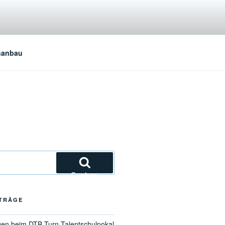
nanbau
Suchen
ITRÄGE
gen beim DTB-Turn-Talentschulpokal