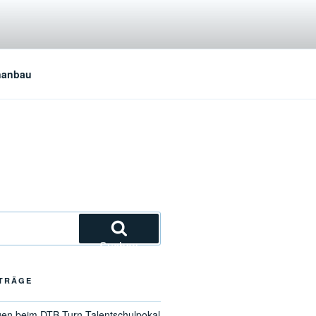
nanbau
Suchen
ITRÄGE
gen beim DTB-Turn-Talentschulpokal