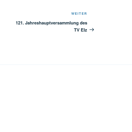
Nächster
WEITER
Beitrag
121. Jahreshauptversammlung des
TV Elz