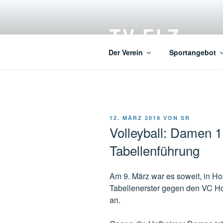
Zum
Inhalt
TV ELZ
springen
Der Verein
Sportangebot
VERÖFFENTLICHT
12. MÄRZ 2019
VON
SR
AM
Volleyball: Damen 1 
Tabellenführung
Am 9. März war es soweit, in Ho
Tabellenerster gegen den VC Ho
an.