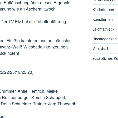
Die Enttäuschung über dieses Ergebnis
immung wie an Aschermittwoch.
Kinderturnen
Kunstturnen
 Der TV Elz hat die Tabellenführung
Leichtathletik
Uncategorized
en! Fleißig trainieren und am nächsten
hwarz–Weiß Wiesbaden konzentriert
Volleyball
rück holen!
zusätzliches K
5:22/25:18/25:23)
Brümmer, Antje Hentrich, Meike
a Reichenberger, Kerstin Schappert,
Delia Schneider. Trainer: Jörg Thorwarth
ger