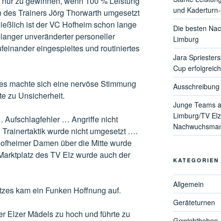
 nur zu gewinnen, wenn 100 % Leistung
und Kaderturn
 des Trainers Jörg Thorwarth umgesetzt
ließlich ist der VC Hofheim schon lange
Die besten Nac
langer unveränderter personeller
Limburg
feinander eingespieltes und routiniertes
Jara Spriester
Cup erfolgreich
h es machte sich eine nervöse Stimmung
Ausschreibung 
te zu Unsicherheit.
Junge Teams a
Limburg/TV Elz
Aufschlagfehler … Angriffe nicht
Nachwuchsmann
Trainertaktik wurde nicht umgesetzt ….
Hofheimer Damen über die Mitte wurde
Marktplatz des TV Elz wurde auch der
KATEGORIEN
Allgemein
tzes kam ein Funken Hoffnung auf.
Geräteturnen
r Elzer Mädels zu hoch und führte zu
Gewichtheben