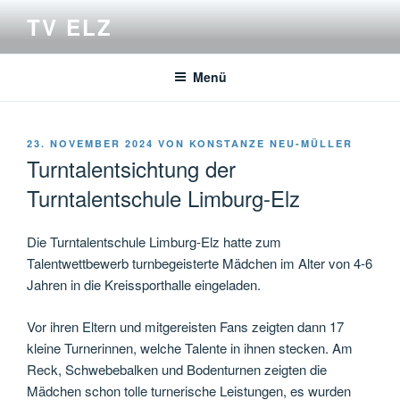
Zum
TV ELZ
Inhalt
springen
Menü
VERÖFFENTLICHT
23. NOVEMBER 2024
VON
KONSTANZE NEU-MÜLLER
AM
Turntalentsichtung der
Turntalentschule Limburg-Elz
Die Turntalentschule Limburg-Elz hatte zum
Talentwettbewerb turnbegeisterte Mädchen im Alter von 4-6
Jahren in die Kreissporthalle eingeladen.
Vor ihren Eltern und mitgereisten Fans zeigten dann 17
kleine Turnerinnen, welche Talente in ihnen stecken. Am
Reck, Schwebebalken und Bodenturnen zeigten die
Mädchen schon tolle turnerische Leistungen, es wurden