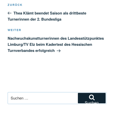
Beitragsnavigation
Vorheriger
ZURÜCK
Beitrag
Thea Klämt beendet Saison als drittbeste
Turnerinnen der 2. Bundesliga
Nächster
WEITER
Beitrag
Nachwuchskunstturnerinnen des Landesstützpunktes
Limburg/TV Elz beim Kadertest des Hessischen
Turnverbandes erfolgreich
Suchen
nach:
Suchen