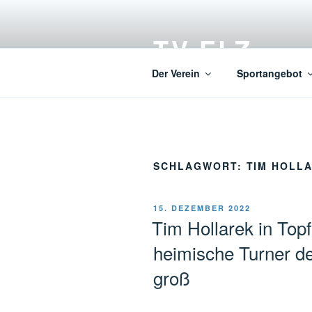
Zum
Inhalt
TV ELZ
springen
Der Verein
Sportangebot
SCHLAGWORT:
TIM HOLL
VERÖFFENTLICHT
15. DEZEMBER 2022
AM
Tim Hollarek in Topf
heimische Turner 
groß