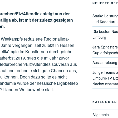
NEUESTE BE
echen/Elz/Altendiez steigt aus der
Starke Leistun
iga ab, ist mit der zuletzt gezeigten
und Kaderturn
en.
Die besten Nac
Limburg
i Wettkämpfe reduzierte Regionalliga-
Jahre vergangen, seit zuletzt in Hessen
Jara Spriester
ttkämpfe im Kunstturnen durchgeführt
Cup erfolgreich
herbst 2019, stieg die im Jahr zuvor
Ausschreibung 
iederbrechen/Elz/Altendiez souverän aus
a auf und rechnete sich gute Chancen aus,
Junge Teams a
u können. Doch dazu sollte es nicht
Limburg/TV Elz
ndemie wurde der hessische Ligabetrieb
Nachwuchsmann
21 fanden Wettbewerbe statt.
KATEGORIEN
Allgemein