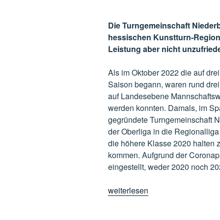
Die Turngemeinschaft Niederbr
hessischen Kunstturn-Regionall
Leistung aber nicht unzufried
Als im Oktober 2022 die auf dre
Saison begann, waren rund drei 
auf Landesebene Mannschaftswe
werden konnten. Damals, im Spät
gegründete Turngemeinschaft N
der Oberliga in die Regionallig
die höhere Klasse 2020 halten z
kommen. Aufgrund der Coronapa
eingestellt, weder 2020 noch 20
„Tim
weiterlesen
Hollarek
in