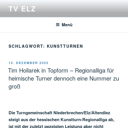
Zum
TV ELZ
Inhalt
springen
Menü
SCHLAGWORT:
KUNSTTURNEN
VERÖFFENTLICHT
15. DEZEMBER 2022
AM
Tim Hollarek in Topform – Regionalliga für
heimische Turner dennoch eine Nummer zu
groß
Die Turngemeinschaft Niederbrechen/Elz/Altendiez
steigt aus der hessischen Kunstturn-Regionalliga ab,
ist mit der zuletzt gezeigten Leistung aber nicht