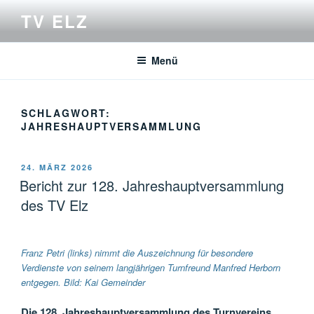
Zum
TV ELZ
Inhalt
springen
Menü
SCHLAGWORT:
JAHRESHAUPTVERSAMMLUNG
VERÖFFENTLICHT
24. MÄRZ 2026
AM
Bericht zur 128. Jahreshauptversammlung
des TV Elz
Franz Petri (links) nimmt die Auszeichnung für besondere
Verdienste von seinem langjährigen Turnfreund Manfred Herborn
entgegen. Bild: Kai Gemeinder
Die 128. Jahreshauptversammlung des Turnvereins