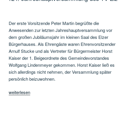
„Wir
im
Turngau
Der erste Vorsitzende Peter Martin begrüßte die
sind
Anwesenden zur letzten Jahreshauptversammlung vor
sehr
dem großen Jubiläumsjahr im kleinen Saal des Elzer
stolz
Bürgerhauses. Als Ehrengäste waren Ehrenvorsitzender
auf
Arnulf Stucke und als Vertreter für Bürgermeister Horst
euch““
Kaiser der 1. Beigeordnete des Gemeindevorstandes
Wolfgang Lindenmeyer gekommen. Horst Kaiser ließ es
sich allerdings nicht nehmen, der Versammlung später
persönlich beizuwohnen.
„124.
weiterlesen
Jahreshauptversammlung
des
TV
Elz“