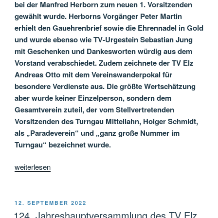
bei der Manfred Herborn zum neuen 1. Vorsitzenden
gewählt wurde. Herborns Vorgänger Peter Martin
erhielt den Gauehrenbrief sowie die Ehrennadel in Gold
und wurde ebenso wie TV-Urgestein Sebastian Jung
mit Geschenken und Dankesworten würdig aus dem
Vorstand verabschiedet. Zudem zeichnete der TV Elz
Andreas Otto mit dem Vereinswanderpokal für
besondere Verdienste aus. Die größte Wertschätzung
aber wurde keiner Einzelperson, sondern dem
Gesamtverein zuteil, der vom Stellvertretenden
Vorsitzenden des Turngau Mittellahn, Holger Schmidt,
als „Paradeverein“ und „ganz große Nummer im
Turngau“ bezeichnet wurde.
„126.
weiterlesen
Jahreshauptversammlung
des
TV
VERÖFFENTLICHT
12. SEPTEMBER 2022
AM
Elz:
124. Jahreshauptversammlung des TV Elz