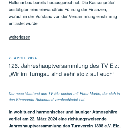
Hallenanbau bereits herausgerechnet. Die Kassenprüfer
bestätigten eine einwandfreie Führung der Finanzen,
woraufhin der Vorstand von der Versammlung einstimmig
entlastet wurde.
„Bericht
weiterlesen
zur
128.
Jahreshauptversammlung
VERÖFFENTLICHT
2. APRIL 2024
AM
des
126. Jahreshauptversammlung des TV Elz:
TV
„Wir im Turngau sind sehr stolz auf euch“
Elz“
Der neue Vorstand des TV Elz posiert mit Peter Martin, der sich in
den Ehrenamts-Ruhestand verabschiedet hat.
In wohltuend harmonischer und launiger Atmosphäre
verlief am 22. März 2024 eine richtungsweisende
Jahreshauptversammlung des Turnverein 1898 e.V. Elz,