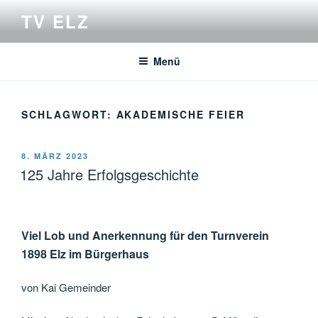
Zum
TV ELZ
Inhalt
springen
Menü
SCHLAGWORT:
AKADEMISCHE FEIER
VERÖFFENTLICHT
8. MÄRZ 2023
AM
125 Jahre Erfolgsgeschichte
Viel Lob und Anerkennung für den Turnverein
1898 Elz im Bürgerhaus
von Kai Gemeinder