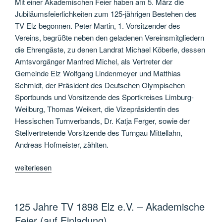
Mit einer Akademischen Feier haben am 5. März die
Jubiläumsfeierlichkeiten zum 125-jährigen Bestehen des
TV Elz begonnen. Peter Martin, 1. Vorsitzender des
Vereins, begrüßte neben den geladenen Vereinsmitgliedern
die Ehrengäste, zu denen Landrat Michael Köberle, dessen
Amtsvorgänger Manfred Michel, als Vertreter der
Gemeinde Elz Wolfgang Lindenmeyer und Matthias
Schmidt, der Präsident des Deutschen Olympischen
Sportbunds und Vorsitzende des Sportkreises Limburg-
Weilburg, Thomas Weikert, die Vizepräsidentin des
Hessischen Turnverbands, Dr. Katja Ferger, sowie der
Stellvertretende Vorsitzende des Turngau Mittellahn,
Andreas Hofmeister, zählten.
„125
weiterlesen
Jahre
Erfolgsgeschichte“
125 Jahre TV 1898 Elz e.V. – Akademische
Feier (auf Einladung)