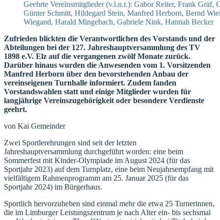
Geehrte Vereinsmitglieder (v.l.n.r.): Gabor Reiter, Frank Gräf, 
Günter Schmitt, Hildegard Stein, Manfred Herborn, Bernd Wi
Wiegand, Harald Mingebach, Gabriele Nink, Hannah Becker
Zufrieden blickten die Verantwortlichen des Vorstands und der
Abteilungen bei der 127. Jahreshauptversammlung des TV
1898 e.V. Elz auf die vergangenen zwölf Monate zurück.
Darüber hinaus wurden die Anwesenden vom 1. Vorsitzenden
Manfred Herborn über den bevorstehenden Anbau der
vereinseigenen Turnhalle informiert. Zudem fanden
Vorstandswahlen statt und einige Mitglieder wurden für
langjährige Vereinszugehörigkeit oder besondere Verdienste
geehrt.
von Kai Gemeinder
Zwei Sportlerehrungen sind seit der letzten
Jahreshauptversammlung durchgeführt worden: eine beim
Sommerfest mit Kinder-Olympiade im August 2024 (für das
Sportjahr 2023) auf dem Turnplatz, eine beim Neujahrsempfang mit
vielfältigem Rahmenprogramm am 25. Januar 2025 (für das
Sportjahr 2024) im Bürgerhaus.
Sportlich hervorzuheben sind einmal mehr die etwa 25 Turnerinnen,
die im Limburger Leistungszentrum je nach Alter ein- bis sechsmal