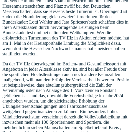
pro Woche trainieren. Thea Klämt unterstrich mit drei Titeln bei den
Hessenmeisterschaften und Platz zwölf bei den Deutschen
Meisterschaften, dass sie Hessens beste Turnerin ist. Überragend ist
zudem die Nominierung gleich zweier Turnerinnen für den
Bundeskader: Lotti Wahler und Jara Spriestersbach schafften dies in
ihren Altersklassen durch hervorragende Leistungen beim
Bundeskadertest und bei nationalen Wettkämpfen. Wer die
erfolgreichen Turnerinnen des TV Elz in Aktion erleben möchte, hat
am 1. Mai in der Kreissporthalle Limburg die Möglichkeit dazu,
wenn dort die Hessischen Nachwuchsmannschaftsmeisterschaften
stattfinden werden.
Da der TV Elz überwiegend im Breiten- und Gesundheitssport mit
Angeboten in jeder Altersklasse aktiv ist, sind bei aller Freude über
die sportlichen Höchstleistungen auch noch andere Kennzahlen
maßgebend, will man den Erfolg der Vereinsarbeit bewerten. Positiv
ist beispielsweise, dass abteilungsübergreifend die Zahl der
Vereinsmitglieder nach Aussage des 1. Vorsitzenden konstant
geblieben ist – und das, obwohl die Vereinsbeiträge im Jahr 2024
angehoben wurden, um die gleichzeitige Erhöhung der
Übungsleiterentschädigungen und Fahrtkostenzuschüsse
weitgehend gegenfinanzieren zu können. Ein besonders hohes
Mitgliederwachstum verzeichnet derzeit die Volleyballabteilung mit
inzwischen mehr als 100 Sportlerinnen und Sportlern, die
mehrheitlich in sieben Mannschaften am Spielbetrieb auf Kreis-,