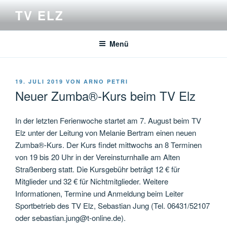
Zum
TV ELZ
Inhalt
springen
Menü
VERÖFFENTLICHT
19. JULI 2019
VON
ARNO PETRI
AM
Neuer Zumba®-Kurs beim TV Elz
In der letzten Ferienwoche startet am 7. August beim TV
Elz unter der Leitung von Melanie Bertram einen neuen
Zumba®-Kurs. Der Kurs findet mittwochs an 8 Terminen
von 19 bis 20 Uhr in der Vereinsturnhalle am Alten
Straßenberg statt. Die Kursgebühr beträgt 12 € für
Mitglieder und 32 € für Nichtmitglieder. Weitere
Informationen, Termine und Anmeldung beim Leiter
Sportbetrieb des TV Elz, Sebastian Jung (Tel. 06431/52107
oder sebastian.jung@t-online.de).