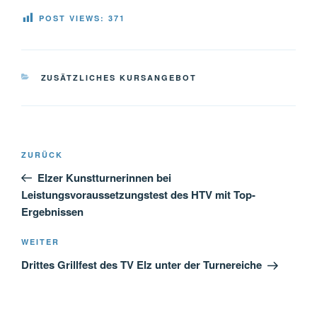
POST VIEWS:
371
KATEGORIEN
ZUSÄTZLICHES KURSANGEBOT
Beitragsnavigation
Vorheriger
ZURÜCK
Beitrag
Elzer Kunstturnerinnen bei
Leistungsvoraussetzungstest des HTV mit Top-
Ergebnissen
Nächster
WEITER
Beitrag
Drittes Grillfest des TV Elz unter der Turnereiche