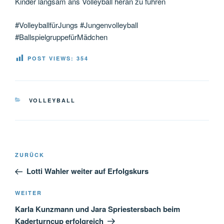
Kinder langsam ans Volleyball heran zu führen
#VolleyballfürJungs #Jungenvolleyball
#BallspielgruppefürMädchen
POST VIEWS:
354
KATEGORIEN
VOLLEYBALL
Beitragsnavigation
Vorheriger
ZURÜCK
Beitrag
Lotti Wahler weiter auf Erfolgskurs
Nächster
WEITER
Beitrag
Karla Kunzmann und Jara Spriestersbach beim
Kaderturncup erfolgreich