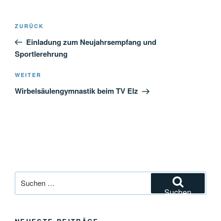
Beitragsnavigation
Vorheriger
ZURÜCK
Beitrag
Einladung zum Neujahrsempfang und
Sportlerehrung
Nächster
WEITER
Beitrag
Wirbelsäulengymnastik beim TV Elz
Suchen
nach:
Suchen