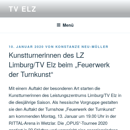
Zum
TV ELZ
Inhalt
springen
Menü
VERÖFFENTLICHT
10. JANUAR 2020
VON
KONSTANZE NEU-MÜLLER
AM
Kunstturnerinnen des LZ
Limburg/TV Elz beim „Feuerwerk
der Turnkunst“
Mit einem Auftakt der besonderen Art starten die
Kunstturnerinnen des Leistungszentrums Limburg/TV Elz in
die diesjährige Saison. Als hessische Vorgruppe gestalten
sie den Auftakt der Turnshow „Feuerwerk der Turnkunst“
am kommenden Montag, 13. Januar um 19.00 Uhr in der
RITTAL-Arena in Wetzlar. Die „OPUS“-Tournee 2020
gastiert in 22 Städten und verspricht eine energiegeladene