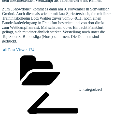
dem abschließenden Wettkampf als Tabellenvierte ins Rennen.
Zum „Showdone“ kommt es dann am 9. November in Schwäbisch
Gmünd. Auch diesmals wieder mit Jara Spriestersbach, die mit ihrer
Trainingskollegin Lotti Wahler zuvor vom 6.-8.11. noch einen
Bundeskaderlehrgang in Frankfurt bestreitet und von dort direkt
zum Wettkampf anreist. Mal schauen, ob es Eintracht Frankfurt
gelingt, sich mit einer ähnlich starken Vorstellung noch unter die
Top 3 der 3. Bundesliga (Nord) zu turnen. Die Daumen sind
gedrückt.
Post Views:
134
Kategorien
Uncategorized
Beitragsnavigation
Vorheriger
Beitrag