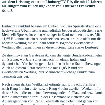
aus dem Leistungszentrum Limburg/TV Elz, die mit 12
Jahren
als Jüngste zum Bundesligakader von Eintracht Frankfurt
gehört.
Eintracht Frankfurt begann am Balken, wo Jara Spriestersbach eine
hochwertige Übung zeigte und lediglich bei der akrobatischen Serie
Menicelli-Spreizsalto einen Absteiger in Kauf nehmen musste. Mit
11,65 P. konnte sie ein Ausrufezeichen setzen, erturnte nicht nur die
höchste Wertung für ihr Team sondern sogar die zweithöchste
Wertung aller Turnerinnen an diesem Gerät. Eine starke Leistung.
Zu ihrem zweiten Geräteeinsatz kam die junge Bundeskaderathletin
am Sprung, wo Jara Spriestersbach mit einem hohen und
dynamischen Yurchenko gebückt in den sicheren Stand überzeugte.
Auch an diesem Gerät steuerte sie mit 11,85 P. und der
zweithöchsten Wertung ihrer Mannschaft wichtige Punkte zum
Teamergebnis bei.
Nach einem starken Wettkampf erturnte sich Eintracht Frankfurt
nach Rang 5 beim ersten sowie Rang 4 beim zweiten Wettkampf in
dieser Saison diesmal einen hervorragenden 2. Platz und setzt damit
ihren Aufwärtstrend fort. In der Gesamttabelle kletterten die
Adlerträgerinnen von Rang 5 ebenfalls nach oben und gehen vor