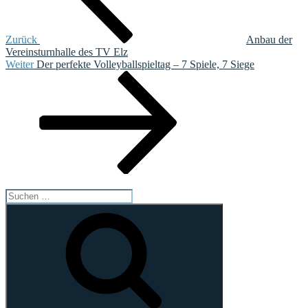
Zurück
Anbau der
Vereinsturnhalle des TV Elz
Nächster
Weiter
Der perfekte Volleyballspieltag – 7 Spiele, 7 Siege
Beitrag
Suchen
nach:
Suchen