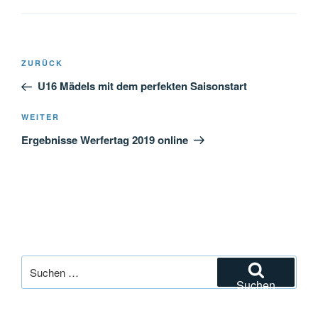
Beitragsnavigation
Vorheriger
ZURÜCK
Beitrag
U16 Mädels mit dem perfekten Saisonstart
Nächster
WEITER
Beitrag
Ergebnisse Werfertag 2019 online
Suchen
nach:
Suchen