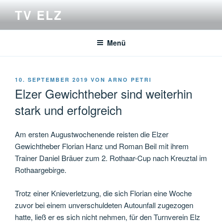
Zum
TV ELZ
Inhalt
springen
Menü
VERÖFFENTLICHT
10. SEPTEMBER 2019
VON
ARNO PETRI
AM
Elzer Gewichtheber sind weiterhin
stark und erfolgreich
Am ersten Augustwochenende reisten die Elzer
Gewichtheber Florian Hanz und Roman Beil mit ihrem
Trainer Daniel Bräuer zum 2. Rothaar-Cup nach Kreuztal im
Rothaargebirge.
Trotz einer Knieverletzung, die sich Florian eine Woche
zuvor bei einem unverschuldeten Autounfall zugezogen
hatte, ließ er es sich nicht nehmen, für den Turnverein Elz