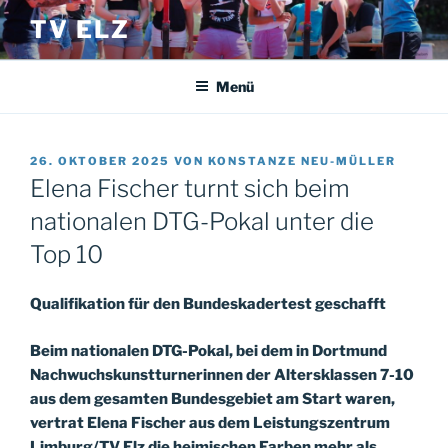
Zum
TV ELZ
Inhalt
springen
Menü
VERÖFFENTLICHT
26. OKTOBER 2025
VON
KONSTANZE NEU-MÜLLER
AM
Elena Fischer turnt sich beim
nationalen DTG-Pokal unter die
Top 10
Qualifikation für den Bundeskadertest geschafft
Beim nationalen DTG-Pokal, bei dem in Dortmund
Nachwuchskunstturnerinnen der Altersklassen 7-10
aus dem gesamten Bundesgebiet am Start waren,
vertrat Elena Fischer aus dem Leistungszentrum
Limburg/TV Elz die heimischen Farben mehr als