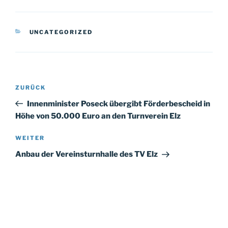
KATEGORIEN
UNCATEGORIZED
Beitragsnavigation
Vorheriger
ZURÜCK
Beitrag
Innenminister Poseck übergibt Förderbescheid in
Höhe von 50.000 Euro an den Turnverein Elz
Nächster
WEITER
Beitrag
Anbau der Vereinsturnhalle des TV Elz