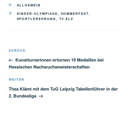
KATEGORIEN
ALLGEMEIN
SCHLAGWÖRTER
KINDER-OLYMPIADE
,
SOMMERFEST
,
SPORTLEREHRUNG
,
TV ELZ
Beitragsnavigation
Vorheriger
ZURÜCK
Beitrag
Kunstturnerinnen erturnen 19 Medaillen bei
Hessischen Nachwuchsmeisterschaften
Nächster
WEITER
Beitrag
Thea Klämt mit dem TuG Leipzig Tabellenführer in der
2. Bundesliga