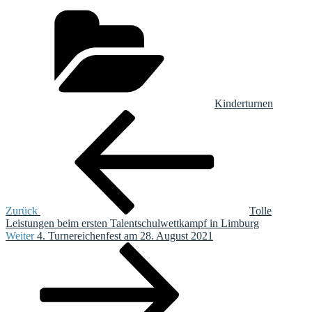
Kategorien
Kinderturnen
Beitragsnavigation
Vorheriger
Beitrag
Zurück
Tolle
Leistungen beim ersten Talentschulwettkampf in Limburg
Nächster
Weiter
4. Turnereichenfest am 28. August 2021
Beitrag