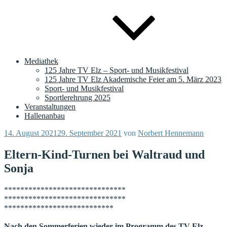
Mediathek
125 Jahre TV Elz – Sport- und Musikfestival
125 Jahre TV Elz Akademische Feier am 5. März 2023
Sport- und Musikfestival
Sportlerehrung 2025
Veranstaltungen
Hallenanbau
Veröffentlicht
14. August 2021
29. September 2021
von
Norbert Hennemann
am
Eltern-Kind-Turnen bei Waltraud und
Sonja
******************************
******************************
***************************
Nach den Sommerferien wieder im Programm des TV Elz