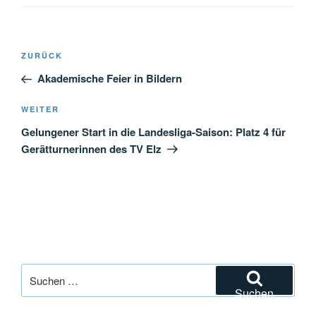
Beitragsnavigation
Vorheriger
ZURÜCK
Beitrag
Akademische Feier in Bildern
Nächster
WEITER
Beitrag
Gelungener Start in die Landesliga-Saison: Platz 4 für
Gerätturnerinnen des TV Elz
Suchen
nach:
Suchen