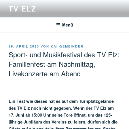
Zum
TV ELZ
Inhalt
springen
Menü
VERÖFFENTLICHT
29. APRIL 2023
VON
KAI GEMEINDER
AM
Sport- und Musikfestival des TV Elz:
Familienfest am Nachmittag,
Livekonzerte am Abend
Ein Fest wie dieses hat es auf dem Turnplatzgelände
des TV Elz noch nicht gegeben. Wenn der TV Elz am
17. Juni ab 15:00 Uhr seine Tore öffnet, um das 125-
jährige Jubiläum des Vereins zu feiern, dürfen sich die
Gäste auf ein spektakuläres Programm freuen. Sechs