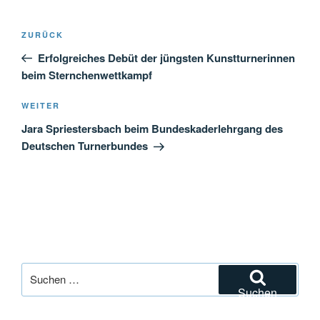
Beitragsnavigation
Vorheriger
ZURÜCK
Beitrag
Erfolgreiches Debüt der jüngsten Kunstturnerinnen
beim Sternchenwettkampf
Nächster
WEITER
Beitrag
Jara Spriestersbach beim Bundeskaderlehrgang des
Deutschen Turnerbundes
Suchen
nach:
Suchen