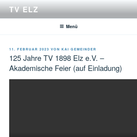
Zum
TV ELZ
Inhalt
springen
Menü
VERÖFFENTLICHT
11. FEBRUAR 2023
VON
KAI GEMEINDER
AM
125 Jahre TV 1898 Elz e.V. –
Akademische Feier (auf Einladung)