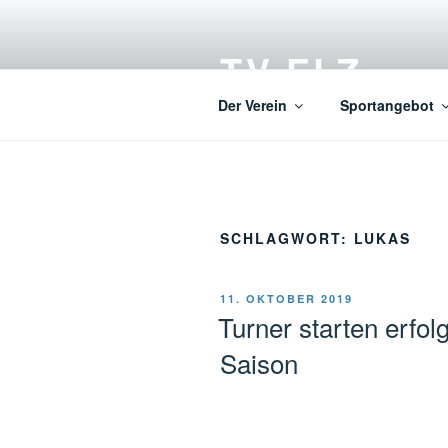
Zum
Inhalt
TV ELZ
springen
Der Verein
Sportangebot
SCHLAGWORT:
LUKAS
VERÖFFENTLICHT
11. OKTOBER 2019
AM
Turner starten erfol
Saison